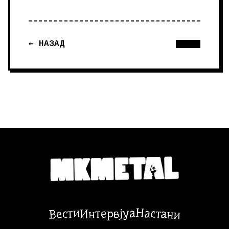
← НАЗАД
Настани
Вести
Интервјуа