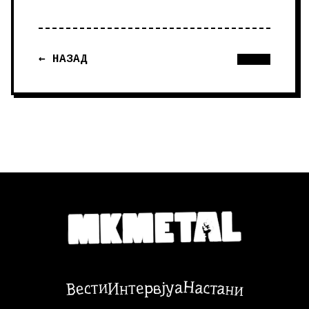
← НАЗАД
Настани
Вести
Интервјуа