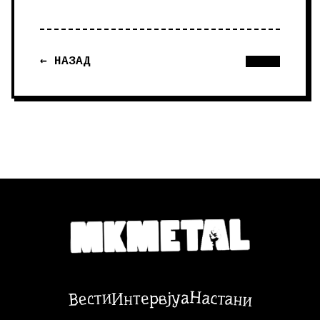
← НАЗАД
Настани
Вести
Интервјуа