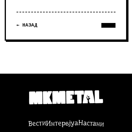
← НАЗАД
Настани
Вести
Интервјуа