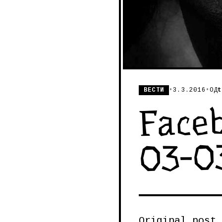
ВЕСТИ
•
3.3.2016
•
ОД
t
Faceb
03-0
Original post