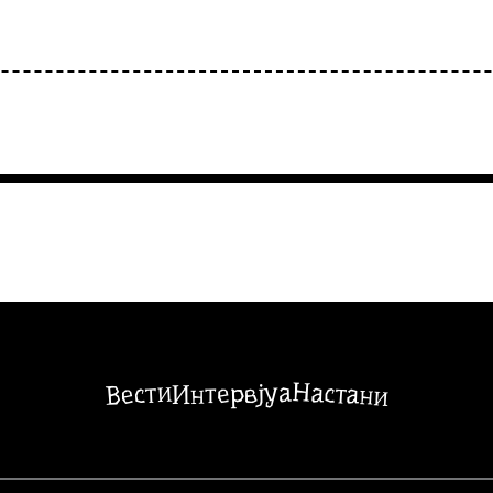
Настани
Вести
Интервјуа