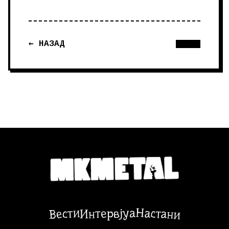
← НАЗАД
Настани
Вести
Интервјуа