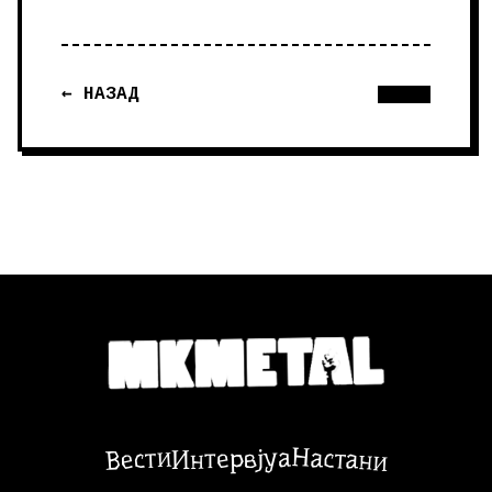
← НАЗАД
Настани
Вести
Интервјуа