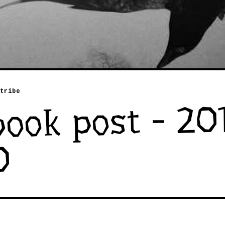
tribe
ook post - 20
0