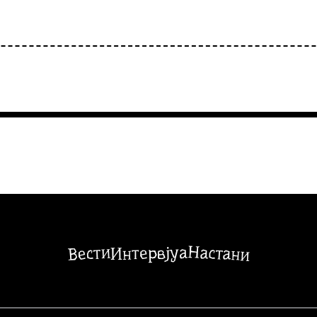
Настани
Вести
Интервјуа