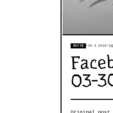
ВЕСТИ
•
30.3.2016
•
ОД
Faceb
03-3
Original post