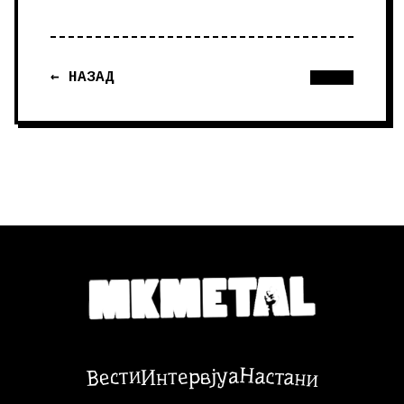
← НАЗАД
Настани
Вести
Интервјуа