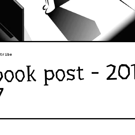
tribe
ook post - 20
7