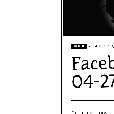
ВЕСТИ
•
27.4.2016
•
ОД
Faceb
04-2
Original post