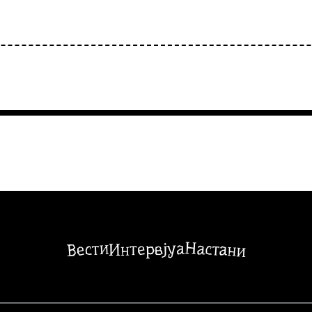
Настани
Вести
Интервјуа