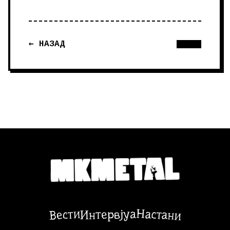
← НАЗАД
Настани
Вести
Интервјуа