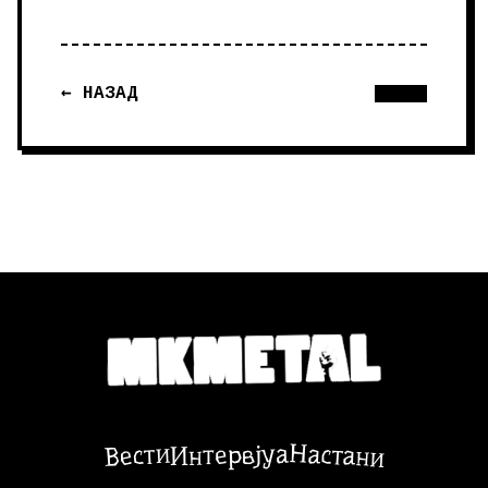
← НАЗАД
Настани
Вести
Интервјуа