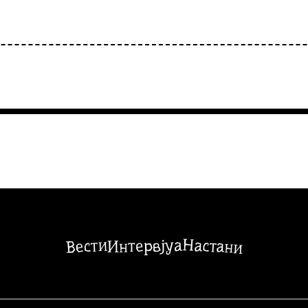
Настани
Вести
Интервјуа