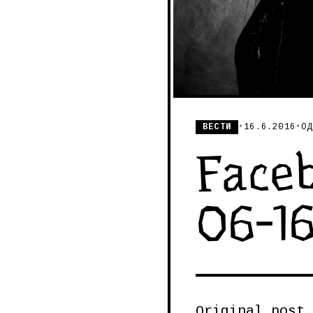
ВЕСТИ
•
16.6.2016
•
ОД
Faceb
06-1
Original post