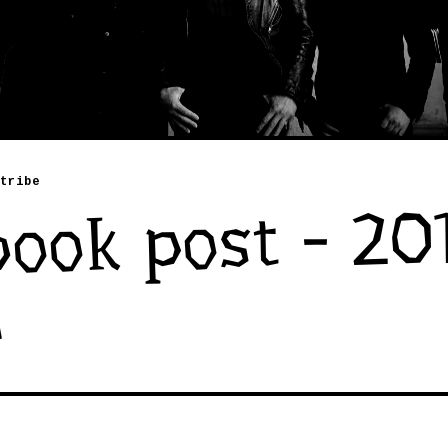
tribe
ook post - 20
6