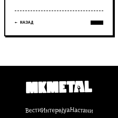
← НАЗАД
Настани
Вести
Интервјуа