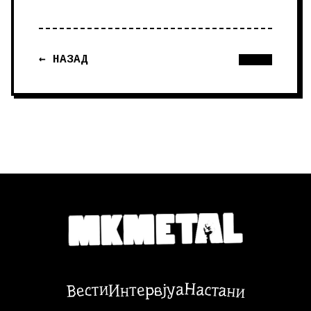
← НАЗАД
Настани
Вести
Интервјуа