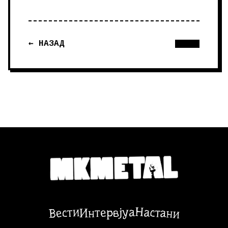
← НАЗАД
Настани
Вести
Интервјуа