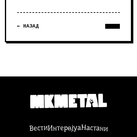
← НАЗАД
Настани
Вести
Интервјуа