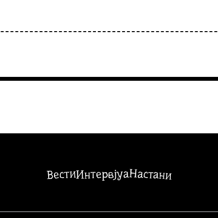
Настани
Вести
Интервјуа