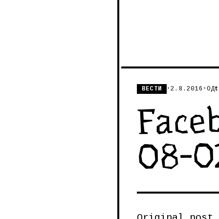
ВЕСТИ
•
2.8.2016
•
ОД
t
Faceb
08-0
Original post