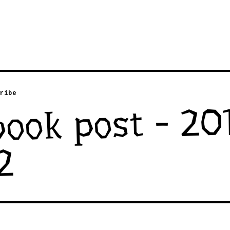
ribe
ook post - 20
2