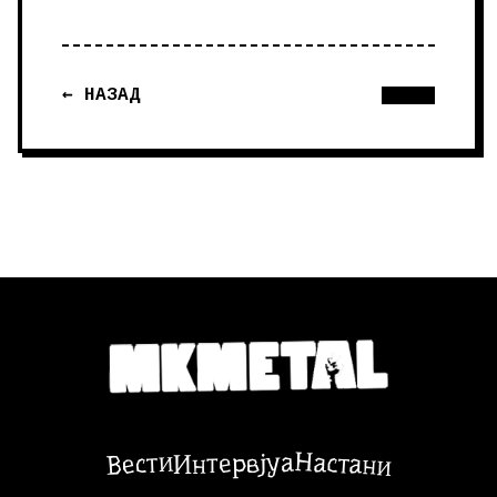
← НАЗАД
Настани
Вести
Интервјуа