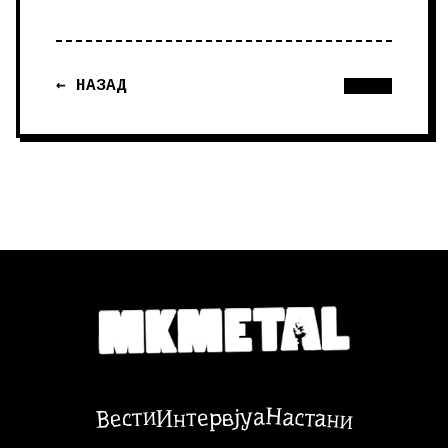
← НАЗАД
Настани
Вести
Интервјуа