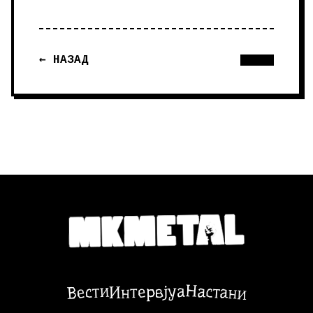
← НАЗАД
Настани
Вести
Интервјуа