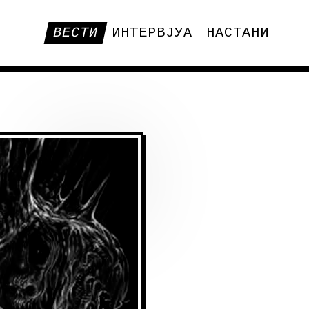
ВЕСТИ
ИНТЕРВЈУА
НАСТАНИ