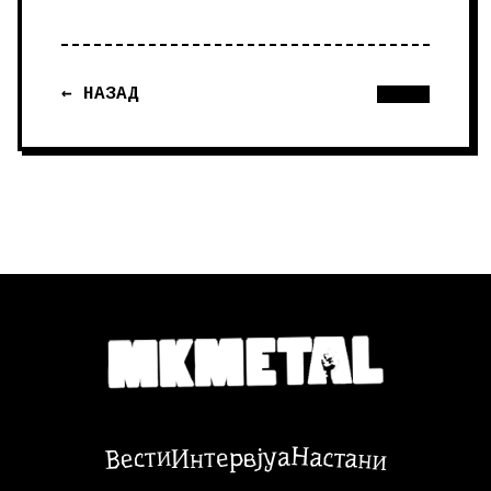
← НАЗАД
Настани
Вести
Интервјуа