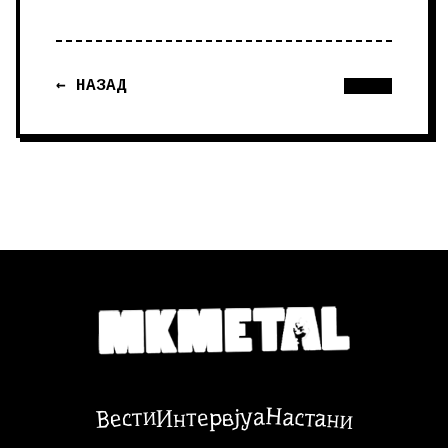
← НАЗАД
Настани
Вести
Интервјуа