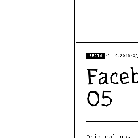
ВЕСТИ
•
5.10.2016
•
ОД
Faceb
05
Original post