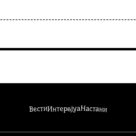
Настани
Вести
Интервјуа