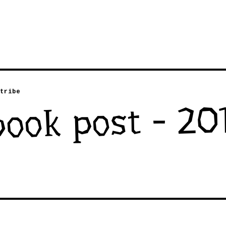
tribe
ook post - 20