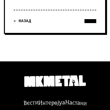
← НАЗАД
Настани
Вести
Интервјуа