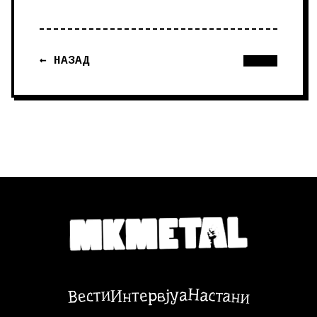
← НАЗАД
Настани
Вести
Интервјуа