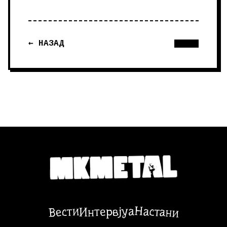
← НАЗАД
Настани
Вести
Интервјуа