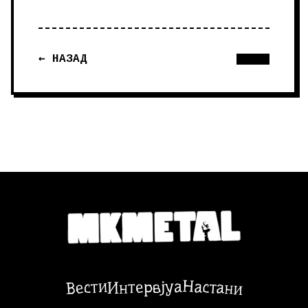
← НАЗАД
Настани
Вести
Интервјуа