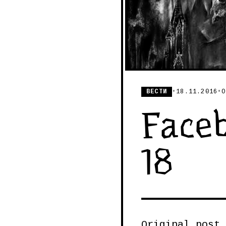
ВЕСТИ
•
18.11.2016
•
О
Faceb
18
Original post