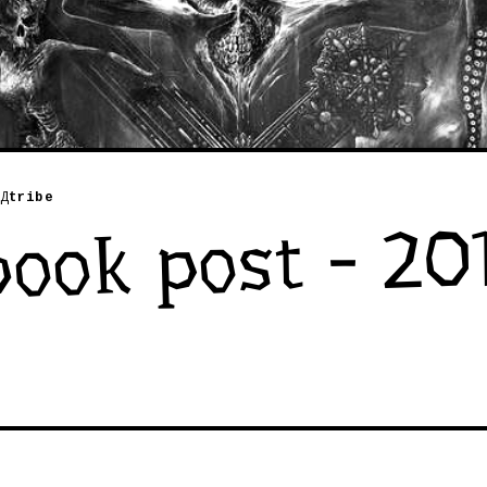
Д
tribe
ook post - 201