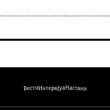
Настани
Вести
Интервјуа