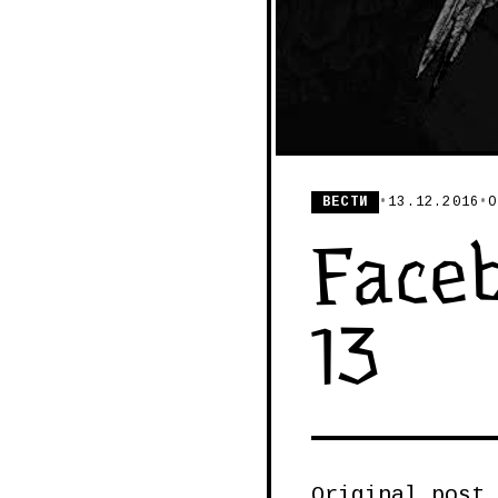
ВЕСТИ
•
13.12.2016
•
О
Faceb
13
Original post