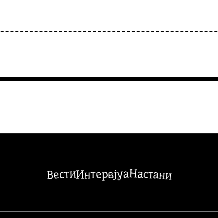
Настани
Вести
Интервјуа