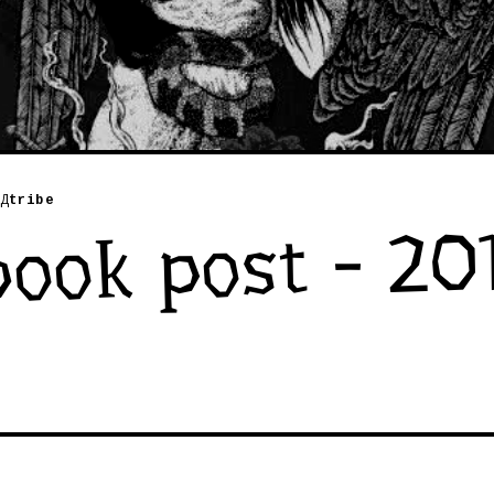
Д
tribe
ook post - 201