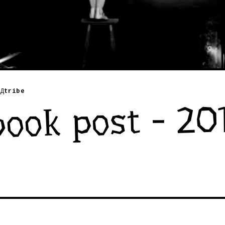
Д
tribe
ook post - 201