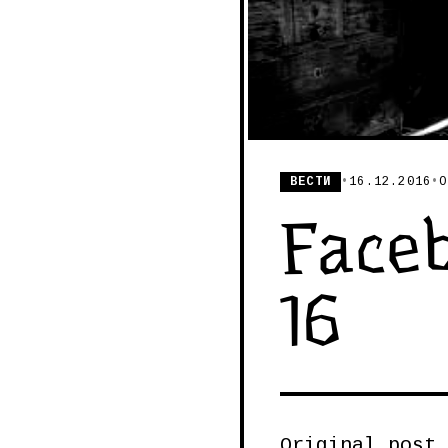
ВЕСТИ
•
16.12.2016
•
О
Faceb
16
Original post