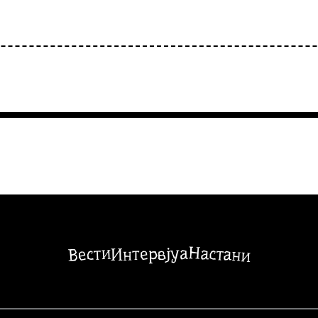
Настани
Вести
Интервјуа