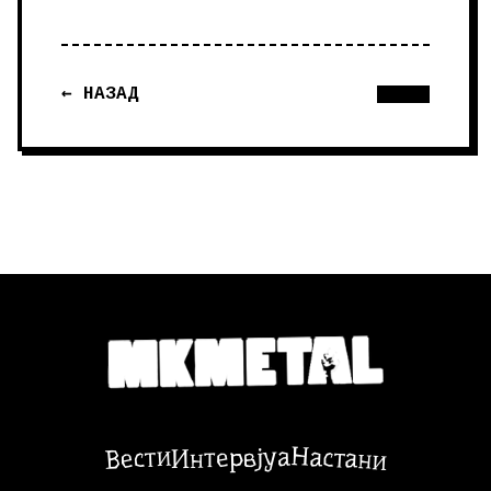
← НАЗАД
Настани
Вести
Интервјуа