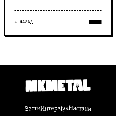
← НАЗАД
Настани
Вести
Интервјуа