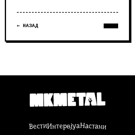
← НАЗАД
Настани
Вести
Интервјуа