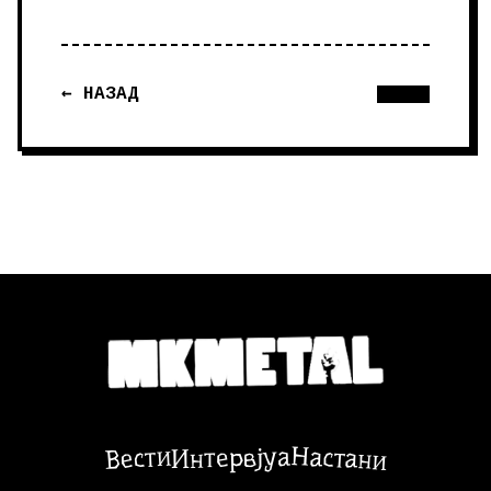
← НАЗАД
Настани
Вести
Интервјуа