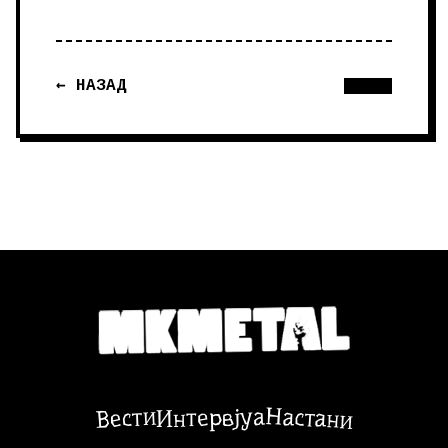
← НАЗАД
Настани
Вести
Интервјуа