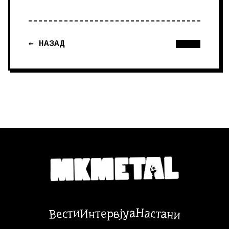
← НАЗАД
Настани
Вести
Интервјуа