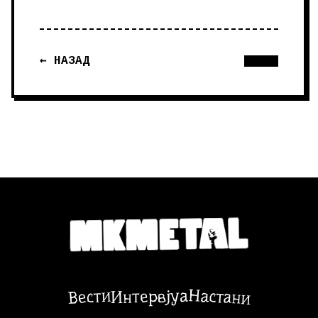
← НАЗАД
Настани
Вести
Интервјуа