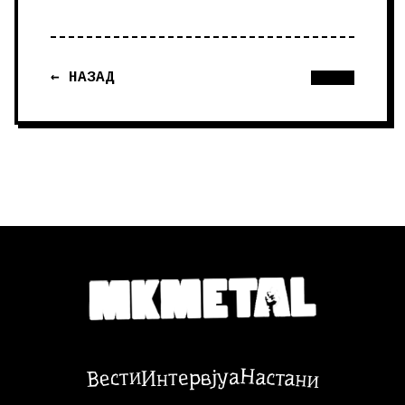
← НАЗАД
Настани
Вести
Интервјуа