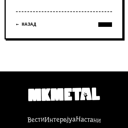
← НАЗАД
Настани
Вести
Интервјуа