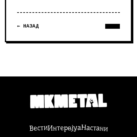
← НАЗАД
Настани
Вести
Интервјуа