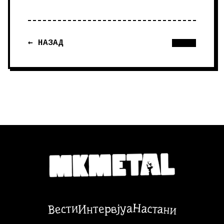
← НАЗАД
Настани
Вести
Интервјуа