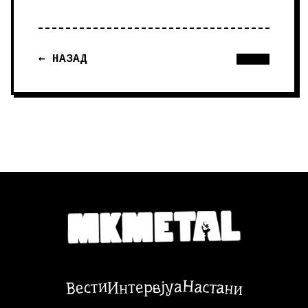
← НАЗАД
Настани
Вести
Интервјуа