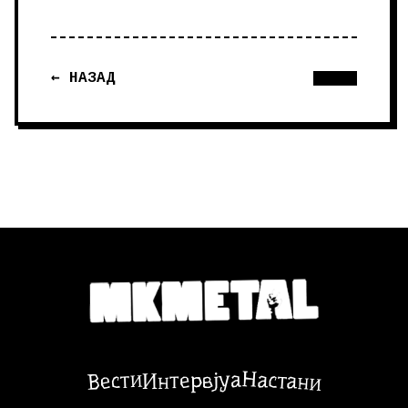
← НАЗАД
Настани
Вести
Интервјуа