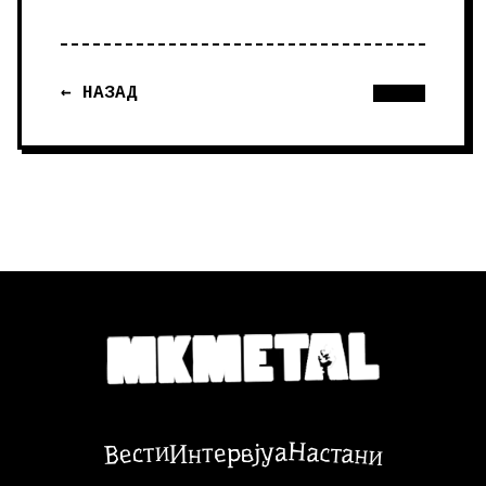
← НАЗАД
Настани
Вести
Интервјуа