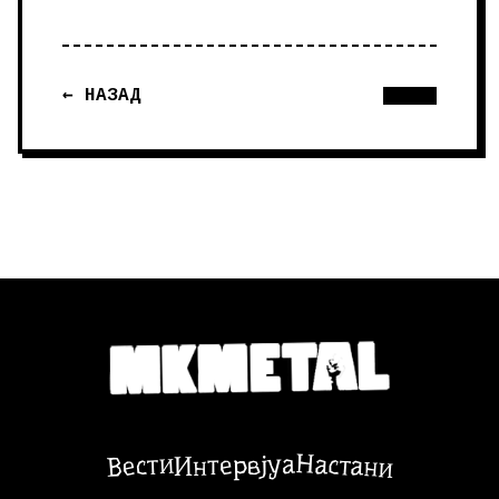
← НАЗАД
Настани
Вести
Интервјуа