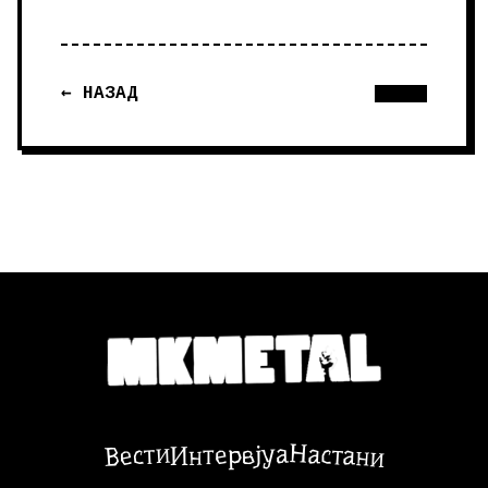
← НАЗАД
Настани
Вести
Интервјуа