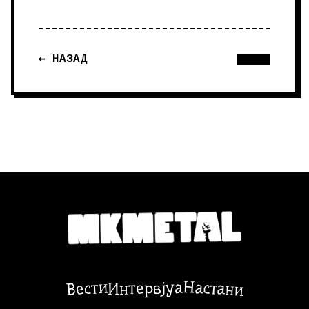
← НАЗАД
Настани
Вести
Интервјуа