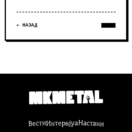
← НАЗАД
Настани
Вести
Интервјуа